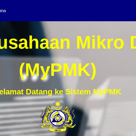
una
usahaan Mikro 
(MyPMK)
elamat Datang ke Sistem MyPMK